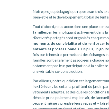
Notre projet pédagogique repose sur trois axes
bien-être et le développement global de l’enfa
Tout d’abord, nous accordons une place centra
familles
, en les impliquant activement dans la
d’activités partagés sont organisés chaque mo
moments de convivialité et de renforcer le
enfants et professionnels
. De plus, un goût
fois par trimestre, permettant des échanges in
familles sont également associées à chaque nou
notamment par leur participation à la collecte 
une véritable co-construction.
Par ailleurs, notre quotidien est largement to
l’extérieur
: les enfants profitent du jardin pa
vêtements adaptés, et dès que les conditions l
déroule principalement en plein air, de l’accuei
peuvent même y prendre leurs repas et y faire l
environnement apaisant et stimulant, aménagé