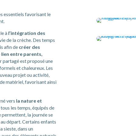
 essentiels favorisant le
nt.
le à
l’intégration des
 vie de la crèche. Des temps
is afin de
créer des
 lien entre parents,
er partagé est proposé une
formels et chaleureux. Les
veau projet ou activité,
de matériel, favorisant ainsi
urné vers
la nature et
r tous les temps, équipés de
e permettent, la journée se
l au départ. Certains enfants
a sieste, dans un
 avec des éléments naturels.